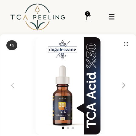
Menü
0
Giriş Yap
Sipariş Takip
+3
Kategoriler
Menü
Genel
Cilt Bakım
Cilt Serumu
TCA Peeling
TCA Set