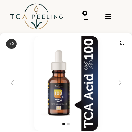
Menü
0
Giriş Yap
Sipariş Takip
+2
Kategoriler
Menü
Genel
Cilt Bakım
Cilt Serumu
TCA Peeling
TCA Set