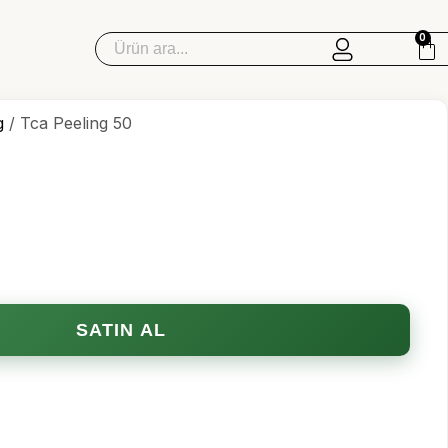
0
Sipariş Takip
g
/ Tca Peeling 50
TCA Peeling
TCA Set
SATIN AL