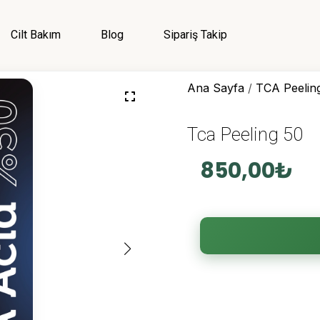
Menü
Cilt Bakım
Blog
Sipariş Takip
Giriş Yap
Ana Sayfa
/
TCA Peelin
Kategoriler
Menü
Tca Peeling 50
850,00
₺
Genel
Cilt Bakım
Cilt Serumu