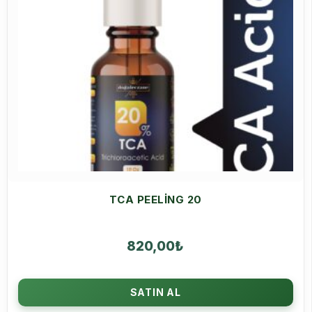
TCA PEELING 20
820,00
₺
SATIN AL