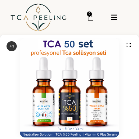
Menü
0
Giriş Yap
Sipariş Takip
+1
Kategoriler
Menü
Genel
Cilt Bakım
Cilt Serumu
TCA Peeling
TCA Set