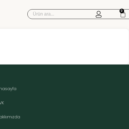
0
Sipariş Takip
TCA Peeling
TCA Set
nasayfa
VK
akkımızda