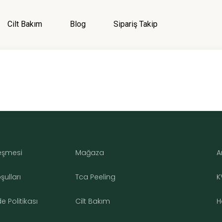
Menü
Cilt Bakım
Blog
Sipariş Takip
Giriş Yap
Kategoriler
Menü
Genel
Cilt Bakım
Cilt Serumu
leşmesi
Mağaza
A
ulları
Tca Peeling
K
 Politikası
Cilt Bakım
H