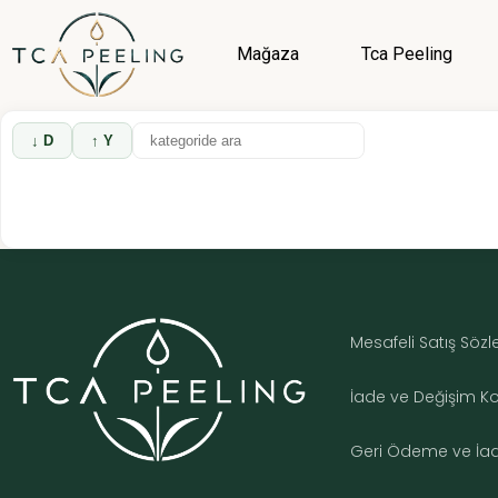
Mağaza
Tca Peeling
↓ D
↑ Y
Mesafeli Satış Söz
İade ve Değişim Koş
Geri Ödeme ve İade