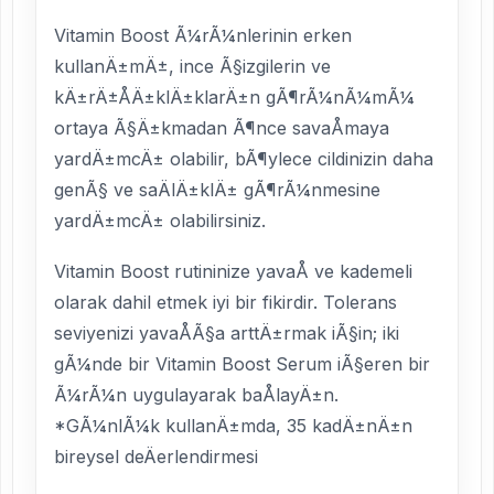
Vitamin Boost Ã¼rÃ¼nlerinin erken
kullanÄ±mÄ±, ince Ã§izgilerin ve
kÄ±rÄ±ÅÄ±klÄ±klarÄ±n gÃ¶rÃ¼nÃ¼mÃ¼
ortaya Ã§Ä±kmadan Ã¶nce savaÅmaya
yardÄ±mcÄ± olabilir, bÃ¶ylece cildinizin daha
genÃ§ ve saÄlÄ±klÄ± gÃ¶rÃ¼nmesine
yardÄ±mcÄ± olabilirsiniz.
Vitamin Boost rutininize yavaÅ ve kademeli
olarak dahil etmek iyi bir fikirdir. Tolerans
seviyenizi yavaÅÃ§a arttÄ±rmak iÃ§in; iki
gÃ¼nde bir Vitamin Boost Serum iÃ§eren bir
Ã¼rÃ¼n uygulayarak baÅlayÄ±n.
*GÃ¼nlÃ¼k kullanÄ±mda, 35 kadÄ±nÄ±n
bireysel deÄerlendirmesi