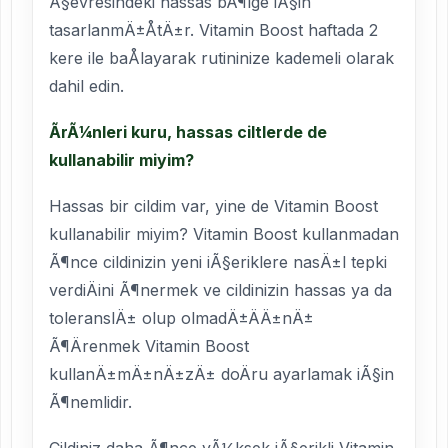
Ã§evresindeki hassas bÃ¶lge iÃ§in
tasarlanmÄ±ÅtÄ±r. Vitamin Boost haftada 2
kere ile baÅlayarak rutininize kademeli olarak
dahil edin.
ÃrÃ¼nleri kuru, hassas ciltlerde de
kullanabilir miyim?
Hassas bir cildim var, yine de Vitamin Boost
kullanabilir miyim? Vitamin Boost kullanmadan
Ã¶nce cildinizin yeni iÃ§eriklere nasÄ±l tepki
verdiÄini Ã¶nermek ve cildinizin hassas ya da
toleranslÄ± olup olmadÄ±ÄÄ±nÄ±
Ã¶Ärenmek Vitamin Boost
kullanÄ±mÄ±nÄ±zÄ± doÄru ayarlamak iÃ§in
Ã¶nemlidir.