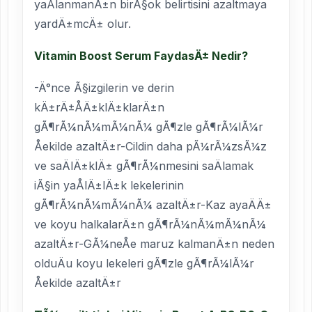
yaÅlanmanÄ±n birÃ§ok belirtisini azaltmaya
yardÄ±mcÄ± olur.
Vitamin Boost Serum FaydasÄ± Nedir?
-Ä°nce Ã§izgilerin ve derin
kÄ±rÄ±ÅÄ±klÄ±klarÄ±n
gÃ¶rÃ¼nÃ¼mÃ¼nÃ¼ gÃ¶zle gÃ¶rÃ¼lÃ¼r
Åekilde azaltÄ±r-Cildin daha pÃ¼rÃ¼zsÃ¼z
ve saÄlÄ±klÄ± gÃ¶rÃ¼nmesini saÄlamak
iÃ§in yaÅlÄ±lÄ±k lekelerinin
gÃ¶rÃ¼nÃ¼mÃ¼nÃ¼ azaltÄ±r-Kaz ayaÄÄ±
ve koyu halkalarÄ±n gÃ¶rÃ¼nÃ¼mÃ¼nÃ¼
azaltÄ±r-GÃ¼neÅe maruz kalmanÄ±n neden
olduÄu koyu lekeleri gÃ¶zle gÃ¶rÃ¼lÃ¼r
Åekilde azaltÄ±r