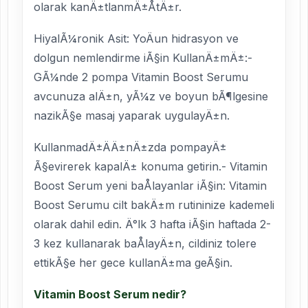
olarak kanÄ±tlanmÄ±ÅtÄ±r.
HiyalÃ¼ronik Asit: YoÄun hidrasyon ve
dolgun nemlendirme iÃ§in KullanÄ±mÄ±:-
GÃ¼nde 2 pompa Vitamin Boost Serumu
avcunuza alÄ±n, yÃ¼z ve boyun bÃ¶lgesine
nazikÃ§e masaj yaparak uygulayÄ±n.
KullanmadÄ±ÄÄ±nÄ±zda pompayÄ±
Ã§evirerek kapalÄ± konuma getirin.- Vitamin
Boost Serum yeni baÅlayanlar iÃ§in: Vitamin
Boost Serumu cilt bakÄ±m rutininize kademeli
olarak dahil edin. Ä°lk 3 hafta iÃ§in haftada 2-
3 kez kullanarak baÅlayÄ±n, cildiniz tolere
ettikÃ§e her gece kullanÄ±ma geÃ§in.
Vitamin Boost Serum nedir?