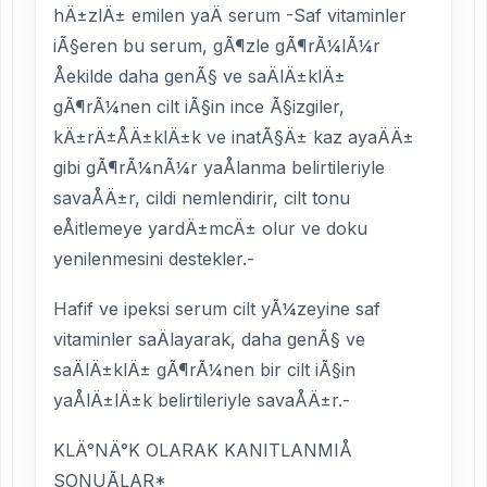
hÄ±zlÄ± emilen yaÄ serum -Saf vitaminler
iÃ§eren bu serum, gÃ¶zle gÃ¶rÃ¼lÃ¼r
Åekilde daha genÃ§ ve saÄlÄ±klÄ±
gÃ¶rÃ¼nen cilt iÃ§in ince Ã§izgiler,
kÄ±rÄ±ÅÄ±klÄ±k ve inatÃ§Ä± kaz ayaÄÄ±
gibi gÃ¶rÃ¼nÃ¼r yaÅlanma belirtileriyle
savaÅÄ±r, cildi nemlendirir, cilt tonu
eÅitlemeye yardÄ±mcÄ± olur ve doku
yenilenmesini destekler.-
Hafif ve ipeksi serum cilt yÃ¼zeyine saf
vitaminler saÄlayarak, daha genÃ§ ve
saÄlÄ±klÄ± gÃ¶rÃ¼nen bir cilt iÃ§in
yaÅlÄ±lÄ±k belirtileriyle savaÅÄ±r.-
KLÄ°NÄ°K OLARAK KANITLANMIÅ
SONUÃLAR*