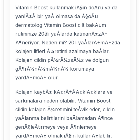
Vitamin Boost kullanmak iÃ§in doÄru ya da
yanlÄ±Å bir yaÅ olmasa da Ã§oÄu
dermatolog Vitamin Boost cilt bakÄ±m
rutininize 20âli yaÅlarda katmanÄ±zÄ±
Ã¶neriyor. Neden mi? 20li yaÅlarÄ±mÄ±zda
kolajen lifleri Ã¼retimi azalmaya baÅlar.
Kolajen cildin pÃ¼rÃ¼zsÃ¼z ve dolgun
gÃ¶rÃ¼nÃ¼mÃ¼nÃ¼ korumaya
yardÄ±mcÄ± olur.
Kolajen kaybÄ± kÄ±rÄ±ÅÄ±klÄ±klara ve
sarkmalara neden olabilir. Vitamin Boost,
cildin kolajen Ã¼retimini teÅvik eder, cildin
yaÅlanma belirtilerini baÅlamadan Ã¶nce
genÃ§leÅtirmeye veya Ã¶nlemeye
yardÄ±mcÄ± olmak iÃ§in kullanÄ±labilir.