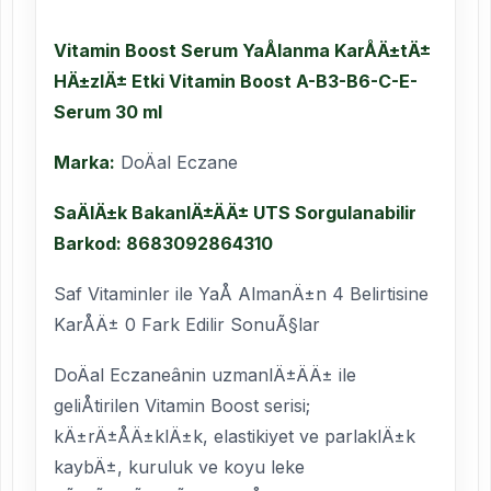
Vitamin Boost Serum YaÅlanma KarÅÄ±tÄ±
HÄ±zlÄ± Etki Vitamin Boost A-B3-B6-C-E-
Serum 30 ml
Marka:
DoÄal Eczane
SaÄlÄ±k BakanlÄ±ÄÄ± UTS Sorgulanabilir
Barkod: 8683092864310
Saf Vitaminler ile YaÅ AlmanÄ±n 4 Belirtisine
KarÅÄ± 0 Fark Edilir SonuÃ§lar
DoÄal Eczaneânin uzmanlÄ±ÄÄ± ile
geliÅtirilen Vitamin Boost serisi;
kÄ±rÄ±ÅÄ±klÄ±k, elastikiyet ve parlaklÄ±k
kaybÄ±, kuruluk ve koyu leke