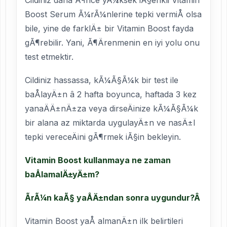
Cildiniz daha Ã¶nce yÃ¼ksek iÃ§erikli Vitamin
Boost Serum Ã¼rÃ¼nlerine tepki vermiÅ olsa
bile, yine de farklÄ± bir Vitamin Boost fayda
gÃ¶rebilir. Yani, Ã¶Ärenmenin en iyi yolu onu
test etmektir.
Cildiniz hassassa, kÃ¼Ã§Ã¼k bir test ile
baÅlayÄ±n â 2 hafta boyunca, haftada 3 kez
yanaÄÄ±nÄ±za veya dirseÄinize kÃ¼Ã§Ã¼k
bir alana az miktarda uygulayÄ±n ve nasÄ±l
tepki vereceÄini gÃ¶rmek iÃ§in bekleyin.
Vitamin Boost kullanmaya ne zaman
baÅlamalÄ±yÄ±m?
ÃrÃ¼n kaÃ§ yaÅÄ±ndan sonra uygundur?Â
Vitamin Boost yaÅ almanÄ±n ilk belirtileri