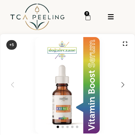
Menü
0
Giriş Yap
Sipariş Takip
+5
Kategoriler
Menü
Genel
Cilt Bakım
Cilt Serumu
TCA Peeling
TCA Set