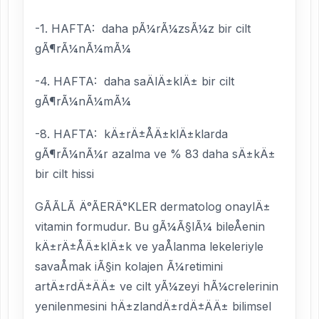
-1. HAFTA:  daha pÃ¼rÃ¼zsÃ¼z bir cilt
gÃ¶rÃ¼nÃ¼mÃ¼
-4. HAFTA:  daha saÄlÄ±klÄ± bir cilt
gÃ¶rÃ¼nÃ¼mÃ¼
-8. HAFTA:  kÄ±rÄ±ÅÄ±klÄ±klarda
gÃ¶rÃ¼nÃ¼r azalma ve % 83 daha sÄ±kÄ±
bir cilt hissi
GÃÃLÃ Ä°ÃERÄ°KLER dermatolog onaylÄ±
vitamin formudur. Bu gÃ¼Ã§lÃ¼ bileÅenin
kÄ±rÄ±ÅÄ±klÄ±k ve yaÅlanma lekeleriyle
savaÅmak iÃ§in kolajen Ã¼retimini
artÄ±rdÄ±ÄÄ± ve cilt yÃ¼zeyi hÃ¼crelerinin
yenilenmesini hÄ±zlandÄ±rdÄ±ÄÄ± bilimsel