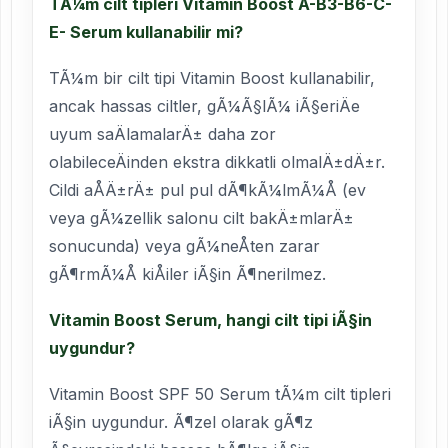
TÃ¼m cilt tipleri Vitamin Boost
A-B3-B6-C-
E- Serum kullanabilir mi?
TÃ¼m bir cilt tipi Vitamin Boost kullanabilir,
ancak hassas ciltler, gÃ¼Ã§lÃ¼ iÃ§eriÄe
uyum saÄlamalarÄ± daha zor
olabileceÄinden ekstra dikkatli olmalÄ±dÄ±r.
Cildi aÅÄ±rÄ± pul pul dÃ¶kÃ¼lmÃ¼Å (ev
veya gÃ¼zellik salonu cilt bakÄ±mlarÄ±
sonucunda) veya gÃ¼neÅten zarar
gÃ¶rmÃ¼Å kiÅiler iÃ§in Ã¶nerilmez.
Vitamin Boost Serum, hangi cilt tipi iÃ§in
uygundur?
Vitamin Boost SPF 50 Serum tÃ¼m cilt tipleri
iÃ§in uygundur. Ã¶zel olarak gÃ¶z