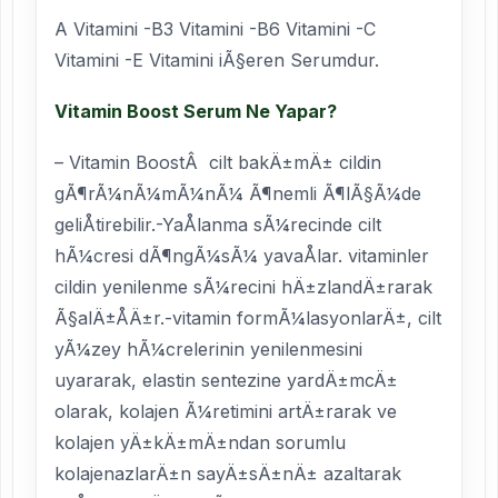
A Vitamini -B3 Vitamini -B6 Vitamini -C
Vitamini -E Vitamini iÃ§eren Serumdur.
Vitamin Boost Serum Ne Yapar?
– Vitamin BoostÂ cilt bakÄ±mÄ± cildin
gÃ¶rÃ¼nÃ¼mÃ¼nÃ¼ Ã¶nemli Ã¶lÃ§Ã¼de
geliÅtirebilir.-YaÅlanma sÃ¼recinde cilt
hÃ¼cresi dÃ¶ngÃ¼sÃ¼ yavaÅlar. vitaminler
cildin yenilenme sÃ¼recini hÄ±zlandÄ±rarak
Ã§alÄ±ÅÄ±r.-vitamin formÃ¼lasyonlarÄ±, cilt
yÃ¼zey hÃ¼crelerinin yenilenmesini
uyararak, elastin sentezine yardÄ±mcÄ±
olarak, kolajen Ã¼retimini artÄ±rarak ve
kolajen yÄ±kÄ±mÄ±ndan sorumlu
kolajenazlarÄ±n sayÄ±sÄ±nÄ± azaltarak