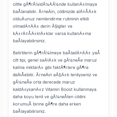
ciltte gÃ¶rÃ¼ldÃ¼ÄÃ¼nde kullanÄ±lmaya
baÅlanabilir. ÃrneÄin, cildinizde alÄ±ÅÄ±k
olduÄunuz nemlendirme rutininin etkili
olmadÄ±ÄÄ± derin Ã§igiler ve
kÄ±rÄ±ÅÄ±klÄ±klar varsa kullanÄ±ma
baÅlayabilirsiniz.
Belirtilerin gÃ¶rÃ¼lmeye baÅladÄ±ÄÄ± yaÅ
cilt tipi, genel saÄlÄ±k ve gÃ¼neÅe maruz
kalma miktarÄ± gibi faktÃ¶rlere gÃ¶re
deÄiÅebilir. ÃrneÄin aÃ§Ä±k tenliyseniz ve
gÃ¼neÅe orta derecede maruz
kaldÄ±ysanÄ±z Vitamin Boost kullanmaya
daha koyu tenli ve gÃ¼neÅten cildini
korumuÅ birine gÃ¶re daha erken
baÅlayabilirsiniz.