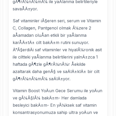
gÃ¶rÃ¼nÃ¼mÃ¼ ile yaÅlanma belirtileriyle
savaÅÄ±yor.
Saf vitaminler iÃ§eren seri, serum ve Vitamin
C, Collagen, Pantgenol olmak Ã¼zere 2
aÅamadan oluÅan etkili bir yaÅlanma
karÅÄ±tÄ± cilt bakÄ±m rutini sunuyor.
Ä°Ã§erdiÄi saf vitaminler ve hiyalÃ¼ronik asit
ile ciltteki yaÅlanma belirtilerini yalnÄ±zca 1
haftada gÃ¶zle gÃ¶rÃ¼nÃ¼r Åekilde
azaltarak daha genÃ§ ve saÄlÄ±klÄ± bir cilt
gÃ¶rÃ¼nÃ¼mÃ¼ saÄlÄ±yor.
Vitamin Boost YoÄun Gece Serumu ile yoÄun
ve gÃ¼Ã§lÃ¼ bakÄ±m- Her damlada
besleyici bakÄ±m- En yÃ¼ksek saf vitamin
konsantrasyonumuza sahip ultra yoÄun ve