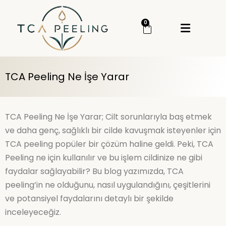
Menü
0
Giriş Yap
Sipariş Takip
TCA Peeling Ne İşe Yarar
Kategoriler
Menü
Genel
TCA Peeling Ne İşe Yarar; Cilt sorunlarıyla baş etmek
Cilt Bakım
ve daha genç, sağlıklı bir cilde kavuşmak isteyenler için
TCA peeling popüler bir çözüm haline geldi. Peki, TCA
Cilt Serumu
Peeling ne için kullanılır ve bu işlem cildinize ne gibi
TCA Peeling
faydalar sağlayabilir? Bu blog yazımızda, TCA
peeling’in ne olduğunu, nasıl uygulandığını, çeşitlerini
TCA Set
ve potansiyel faydalarını detaylı bir şekilde
inceleyeceğiz.