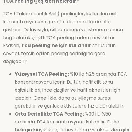
TCA Peeling Çeşitleri Nelerdir?
TCA (Trikloroasetik Asit) peelingler, kullanılan asit
konsantrasyonuna göre farklı derinliklerde etki
gösterir. Dolayısıyla, cilt sorununa ve istenen sonuca
bağlı olarak çeşitli TCA peeling türleri mevcuttur.
Esasen,
Tca peeling ne için kullanılır
sorusunun
cevabı, tercih edilen peeling derinliğine göre
değişebilir.
Yüzeysel TCA Peeling:
%10 ila %25 arasında TCA
konsantrasyonu içerir. Bu tür, hafif cilt tonu
eşitsizlikleri, ince çizgiler ve hafif akne izleri için
idealdir. Genellikle, daha az iyileşme süresi
gerektirir ve günlük aktivitelere hızla dönülebilir.
Orta Derinlikte TCA Peeling:
%30 ila %50
arasında TCA konsantrasyonu kullanılır. Daha
belirgin kırışıklıklar, güneş hasarı ve akne izleri gibi