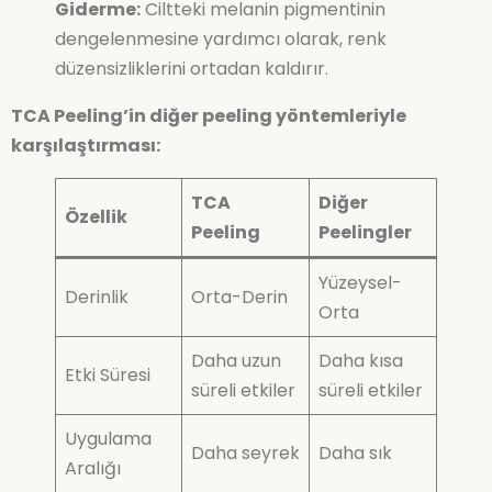
Giderme:
Ciltteki melanin pigmentinin
dengelenmesine yardımcı olarak, renk
düzensizliklerini ortadan kaldırır.
TCA Peeling’in diğer peeling yöntemleriyle
karşılaştırması:
TCA
Diğer
Özellik
Peeling
Peelingler
Yüzeysel-
Derinlik
Orta-Derin
Orta
Daha uzun
Daha kısa
Etki Süresi
süreli etkiler
süreli etkiler
Uygulama
Daha seyrek
Daha sık
Aralığı