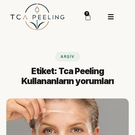
Menü
0
Giriş Yap
Sipariş Takip
Kategoriler
Menü
ARŞIV
Genel
Etiket:
Tca Peeling
Cilt Bakım
Kullananların yorumları
Cilt Serumu
TCA Peeling
TCA Set