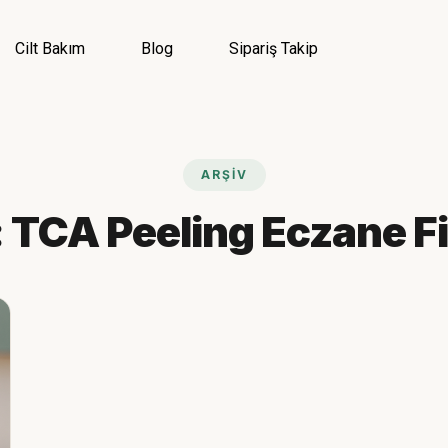
Menü
Cilt Bakım
Blog
Sipariş Takip
Giriş Yap
ARŞIV
Kategoriler
Menü
:
TCA Peeling Eczane Fi
Genel
Cilt Bakım
Cilt Serumu