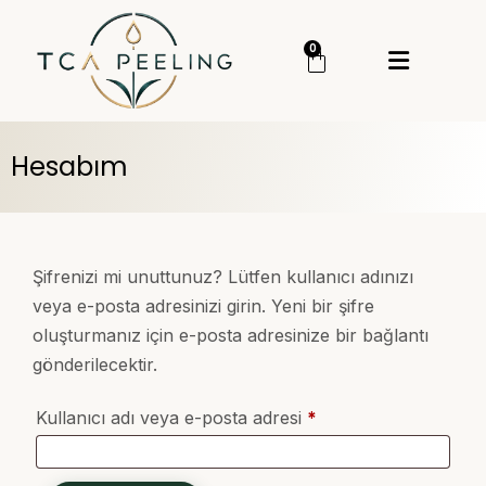
Menü
0
Giriş Yap
Sipariş Takip
Hesabım
Kategoriler
Menü
Genel
Cilt Bakım
Şifrenizi mi unuttunuz? Lütfen kullanıcı adınızı
veya e-posta adresinizi girin. Yeni bir şifre
Cilt Serumu
oluşturmanız için e-posta adresinize bir bağlantı
TCA Peeling
gönderilecektir.
TCA Set
Kullanıcı adı veya e-posta adresi
*