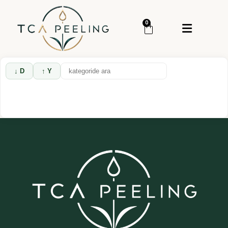
Menü
0
Giriş Yap
Sipariş Takip
↓ D
↑ Y
Kategoriler
Menü
Genel
Cilt Bakım
Cilt Serumu
TCA Peeling
TCA Set